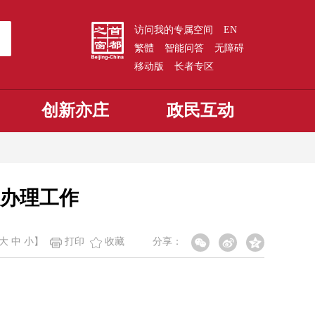
访问我的专属空间
EN
繁體
智能问答
无障碍
移动版
长者专区
创新亦庄
政民互动
住办理工作
大
中
小
】
打印
收藏
分享：