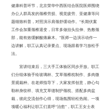
健康科普环节，北京荣华中西医结合医院医师围绕
办公人群高发的颈椎劳损、视觉疲劳、亚健康等问
题细致科普，对照演示肩颈舒缓动作。“长期伏案
工作会加重颈椎退变，日常多做抬头拉伸、热敷颈
部，能有效缓解酸痛麻木。”医师一边演示动作一
边讲解，职工认真记录要点、现场跟着学习放松手
法。
宣讲结束后，三大手工体验区同步开放。职工
们分组体验手绘玻璃杯、艾草颈椎枕制作、多肉微
景观栽种。在老师指导下，大家发挥创意，静心勾
勒杯身纹样、填充艾草缝制护颈枕、搭配多肉盆
栽，彼此交流创作心得，现场氛围轻松热闹。一项
项暖心福利让职工们直呼“治愈”，职工王女士表