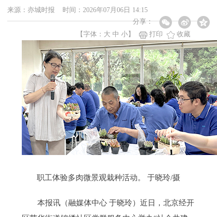
来源：亦城时报 时间：2026年07月06日 14:15
分享：
【字体：
大
中
小
】
打印
收藏
职工体验多肉微景观栽种活动。 于晓玲/摄
本报讯（融媒体中心 于晓玲）近日，北京经开