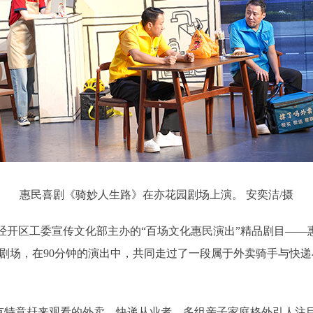
惠民喜剧《骑妙人生路》在亦花园剧场上演。 安奕洁/摄
开区工委宣传文化部主办的“百场文化惠民演出”精品剧目——
进剧场，在90分钟的演出中，共同走过了一段属于外卖骑手与快递
意赶来观看的外卖、快递从业者，多组亲子家庭格外引人注目