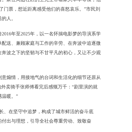
了门票，想近距离感受他们的喜怒哀乐。”市民刘
活的人。
6年至2025年，以一名怀揣电影梦的导演系学
单配送、兼顾家庭与工作的辛劳、在奔波中追逐微
在奔波之下的坚韧与不甘平凡的初心，又让不少观
意煽情，用接地气的台词和生活化的细节还原从
的外卖骑手张师傅看完后感慨万千：“剧里演的就
温暖。”
长、在坚守中追梦，构成了城市鲜活的奋斗底
的付出与理想，引导全社会尊重劳动、致敬奋