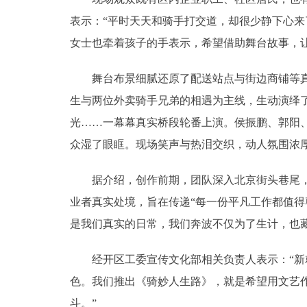
表示：“平时天天和骑手打交道，却很少静下心
女士也牵着孩子的手表示，希望借助舞台故事，
舞台布景细腻还原了配送站点与街边商铺等真实场
生与两位外卖骑手兄弟的相遇为主线，生动演绎
光……一幕幕真实桥段轮番上演。侯振鹏、郭阳
众湿了眼眶。现场笑声与热泪交织，动人氛围浓
据介绍，创作前期，团队深入北京街头巷尾，走
业者真实处境，旨在传递“每一份平凡工作都值得
是我们真实的日常，我们奔波不仅为了生计，也
经开区工委宣传文化部相关负责人表示：“新就
色。我们推出《骑妙人生路》，就是希望用文艺
斗。”