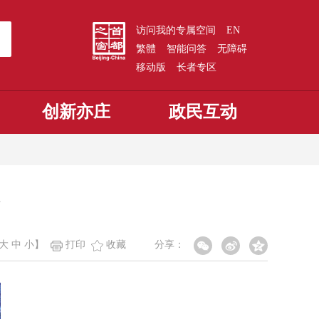
访问我的专属空间
EN
繁體
智能问答
无障碍
移动版
长者专区
创新亦庄
政民互动
大
中
小
】
打印
收藏
分享：