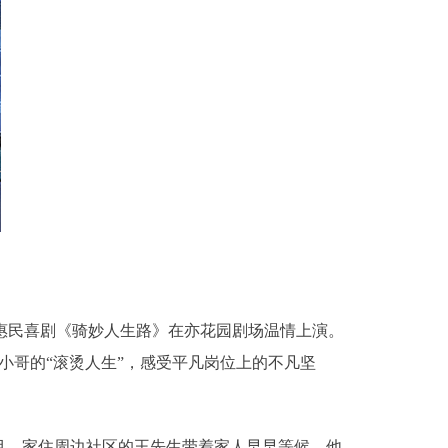
惠民喜剧《骑妙人生路》在亦花园剧场温情上演。
小哥的“滚烫人生”，感受平凡岗位上的不凡坚
。家住周边社区的王先生带着家人早早等候，他