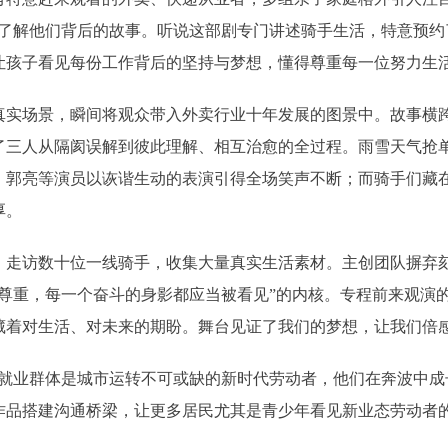
来了解他们背后的故事。听说这部剧专门讲述骑手生活，特意预约
让孩子看见每份工作背后的坚持与梦想，懂得尊重每一位努力生
景，瞬间将观众带入外卖行业十年发展的图景中。故事横跨201
了三人从隔阂误解到彼此理解、相互治愈的全过程。雨雪天气抢
、郭亮等演员以诙谐生动的表演引得全场笑声不断；而骑手们藏
厚。
访数十位一线骑手，收集大量真实生活素材。主创团队摒弃刻
尊重，每一个奋斗的身影都应当被看见”的内核。专程前来观演
藏着对生活、对未来的期盼。舞台见证了我们的梦想，让我们倍感
业群体是城市运转不可或缺的新时代劳动者，他们在奔波中成
作品搭建沟通桥梁，让更多居民尤其是青少年看见新业态劳动者