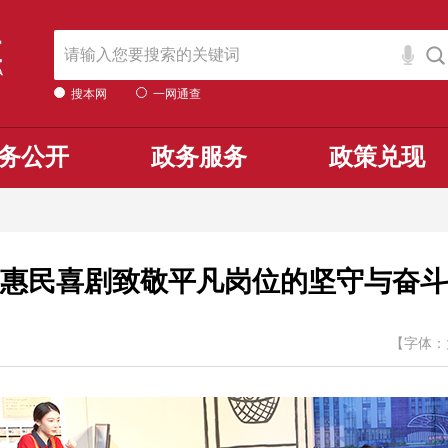
搜本网
一网通查
务公开
政务服务
政策兑现
惠民喜剧致敬平凡岗位的坚守与奋斗
【字体：