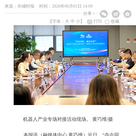
来源：亦城时报 时间：2026年06月01日 14:09
分享：
【字体：
大
中
小
】
打印
收藏
机器人产业专场对接活动现场。 黄巧维/摄
本报讯（融媒体中心 黄巧维）近日，“亦企同