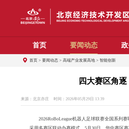
首页
要闻动态
政
首页
>
要闻动态
>
高端产业发展高地
>
智能创新
四大赛区角逐！
来源：北京亦庄 时间：2026年05月29日 13:39
2026RoBoLeague机器人足球联赛全国
采用多赛区联动办赛模式。5月30日，华中赛区