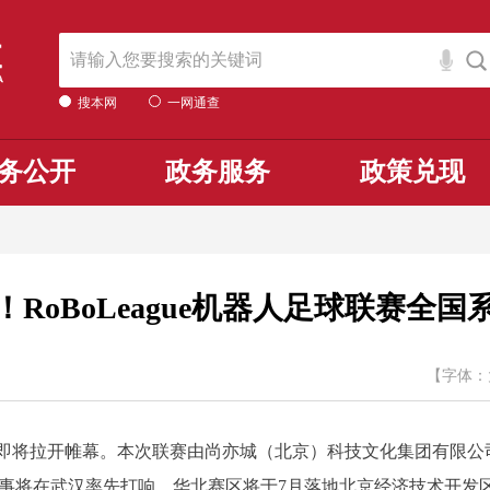
搜本网
一网通查
务公开
政务服务
政策兑现
RoBoLeague机器人足球联赛全
【字体：
系列赛即将拉开帷幕。本次联赛由尚亦城（北京）科技文化集团有
赛事将在武汉率先打响，华北赛区将于7月落地北京经济技术开发