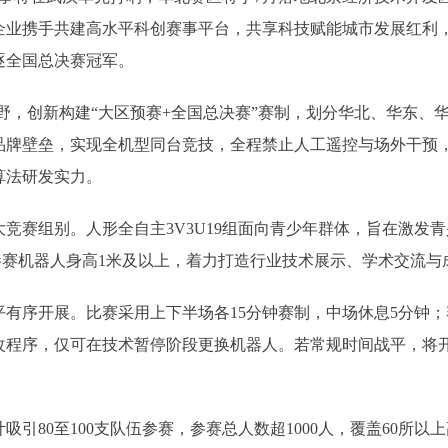
企业携手共建高水平科创赛事平台，共享科技赋能城市发展红利
逐全国总决赛冠军。
国视野，创新构建“大区预赛+全国总决赛”赛制，划分华北、华东
品牌壁垒，实现全机型同台竞技，全程禁止人工遥控与场外干预，
算法研发实力。
赛组别。人形全自主3V3U19组面向青少年群体，旨在激发
参赛机器人身高1米及以上，着力打造行业技术展示、学术交流与
序开展。比赛采用上下半场各15分钟赛制，中场休息5分钟；
改程序，仅可在技术暂停阶段更换机器人。若常规时间战平，将
0至100支队伍参赛，参赛总人数超1000人，覆盖60所以