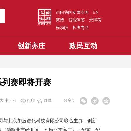
访问我的专属空间
EN
繁體
智能问答
无障碍
移动版
长者专区
创新亦庄
政民互动
国系列赛即将开赛
大
中
小
】
打印
收藏
分享：
限公司与北京加速进化科技有限公司联合主办，创新
区（简称北京经开区，又称北京亦庄）；华东、华