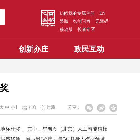
访问我的专属空间
EN
繁體
智能问答
无障碍
移动版
长者专区
创新亦庄
政民互动
杆奖
大
中
小
】
打印
收藏
分享：
落地标杆奖”。其中，星海图（北京）人工智能科技
获得该奖项，展示出“亦庄力量”在具身大模型领域