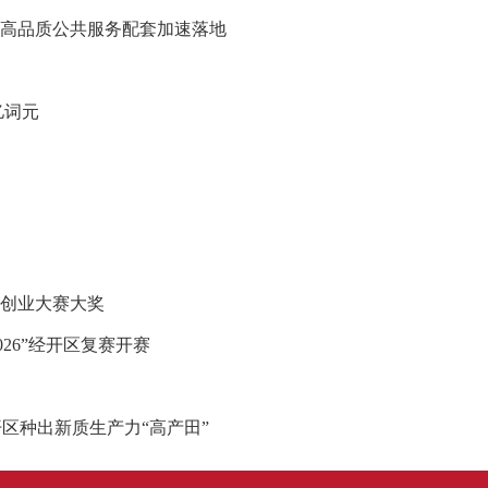
区高品质公共服务配套加速落地
亿词元
国创业大赛大奖
026”经开区复赛开赛
经开区种出新质生产力“高产田”