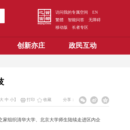
访问我的专属空间
EN
繁體
智能问答
无障碍
移动版
长者专区
创新亦庄
政民互动
技
大
中
小
】
打印
收藏
分享：
之家组织清华大学、北京大学师生陆续走进区内企