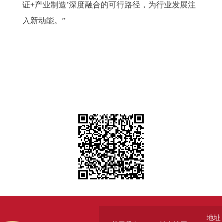
证+产业制造’深度融合的可行路径，为行业发展注
入新动能。”
地址