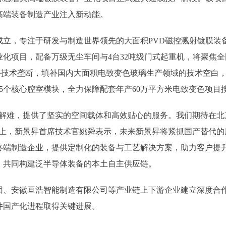
高端装备制造产业注入新动能。
成立，专注于研发与制造世界领先的大面积PVD磁控溅射镀膜装
化项目，配备万级无尘车间与4台32吨级门式起重机，将聚焦全
外技术垄断，填补国内大面积电致变色玻璃生产领域的技术空白，
5个核心腔室模块，全力保障配套年产60万平方米电致变色项目
难，提供了坚实的空间载体和高效贴心的服务。我们期待在北
式上，新景昇首席技术官姚舜表示，未来新景昇将紧抓国产替代的
终端制造企业，提供定制化的装备与工艺解决方案，助力客户提
，共同构建泛半导体装备的本土自主供应链。
安徽亘浩智能制造有限公司等产业链上下游企业建立深度合作
件国产化进程取得关键进展。