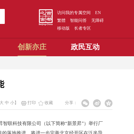
访问我的专属空间
EN
繁體
智能问答
无障碍
移动版
长者专区
创新亦庄
政民互动
能
大
中
小
】
打印
收藏
分享：
智联科技有限公司（以下简称“新景昇”）举行厂
目的落地推进，将进一步完善北京经开区在泛半导