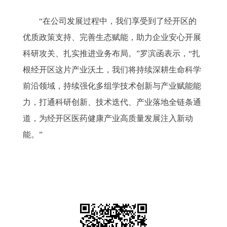
“在公司发展过程中，我们享受到了经开区的
优质政策支持、完善生态赋能，助力企业安心开展
科研攻关、扎实推进业务布局。”罗滨函表示，“扎
根经开区这片产业沃土，我们将持续深耕生命科学
前沿领域，持续强化多组学技术创新与产业赋能能
力，打通科研创新、技术迭代、产业落地全链条通
道，为经开区医药健康产业高质量发展注入新动
能。”