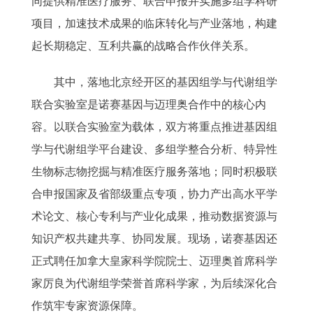
同提供精准医疗服务、联合申报并实施多组学科研
项目，加速技术成果的临床转化与产业落地，构建
起长期稳定、互利共赢的战略合作伙伴关系。
其中，落地北京经开区的基因组学与代谢组学
联合实验室是诺赛基因与迈理奥合作中的核心内
容。以联合实验室为载体，双方将重点推进基因组
学与代谢组学平台建设、多组学整合分析、特异性
生物标志物挖掘与精准医疗服务落地；同时积极联
合申报国家及省部级重点专项，协力产出高水平学
术论文、核心专利与产业化成果，推动数据资源与
知识产权共建共享、协同发展。现场，诺赛基因还
正式聘任加拿大皇家科学院院士、迈理奥首席科学
家厉良为代谢组学荣誉首席科学家，为后续深化合
作筑牢专家资源保障。