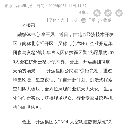
来源：亦城时报 时间：2026年05月11日 11:37
分享：
【字体：
大
中
小
】
打印
收藏
本报讯
（融媒体中心 李玉凤）近日，由北京经济技术开发
区（简称北京经开区，又称北京亦庄）企业开运集
团参与发起的以“年青人因科技而团聚”为愿景的205
0大会在杭州云栖小镇举办。会上，开运集团携航
天消费场景——“开运星际公民港”惊艳亮相，通过
蜂巢论坛、星空夜话、宇宙开源计划、沉浸式探索
空间四大板块，全方位展现商业航天大众化、生活
化的创新实践，获得现场观众、行业专家及跨界机
构的高度认可。
会上，开运集团以“AOE太空轨道数据系统”为