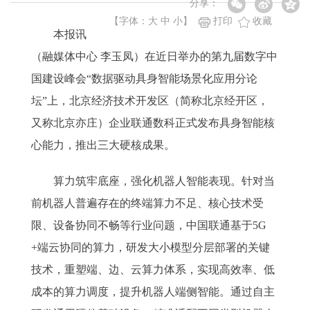
分享：
【字体：
大
中
小
】
打印
收藏
本报讯
（融媒体中心 李玉凤）在近日举办的第九届数字中
国建设峰会“数据驱动具身智能场景化应用分论
坛”上，北京经济技术开发区（简称北京经开区，
又称北京亦庄）企业联通数科正式发布具身智能核
心能力，推出三大硬核成果。
算力筑牢底座，强化机器人智能表现。针对当
前机器人普遍存在的终端算力不足、核心技术受
限、设备协同不畅等行业问题，中国联通基于5G
+端云协同的算力，研发大小模型分层部署的关键
技术，重塑端、边、云算力体系，实现高效率、低
成本的算力调度，提升机器人端侧智能。通过自主