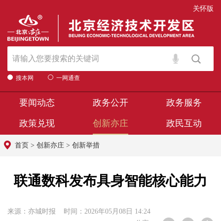
关怀版
搜本网
一网通查
要闻动态
政务公开
政务服务
政策兑现
创新亦庄
政民互动
首页
>
创新亦庄
>
创新举措
联通数科发布具身智能核心能力
来源：亦城时报 时间：2026年05月08日 14:24