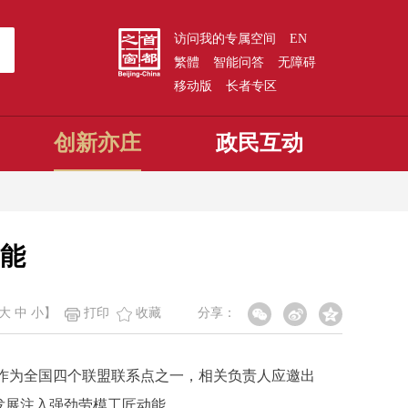
访问我的专属空间
EN
繁體
智能问答
无障碍
移动版
长者专区
创新亦庄
政民互动
能
大
中
小
】
打印
收藏
分享：
作为全国四个联盟联系点之一，相关负责人应邀出
发展注入强劲劳模工匠动能。