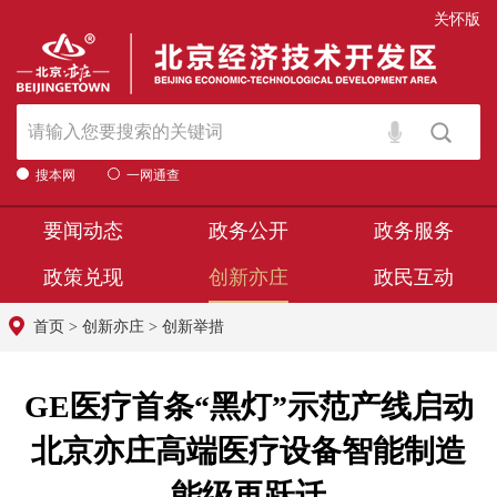
关怀版
搜本网
一网通查
要闻动态
政务公开
政务服务
政策兑现
创新亦庄
政民互动
首页
>
创新亦庄
>
创新举措
GE医疗首条“黑灯”示范产线启动
北京亦庄高端医疗设备智能制造
能级再跃迁