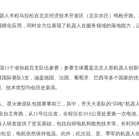
机器人半程马拉松在北京经济技术开发区（北京亦庄）鸣枪开跑
规模化应用，同时全方位展现了机器人在服务领域的落地能力，
11个省份超百支队伍参赛；参赛主体覆盖北京人形机器人创新
展国际赛队5支，涵盖德国、法国、葡萄牙、巴西等多个国家的
围、技术类型均创历史新高。
火燎原队包揽赛事前三，其中，齐天大圣队的“闪电”机器人凭借
自主奔跑，从11号位出发，全程仅在10.6公里处更换一次电
器人研发提供了坚实基础，包括自研电机和散热技术等。长时间
马拉松后，电机依然保持低温。此外，此次冠、亚、季军的机器人