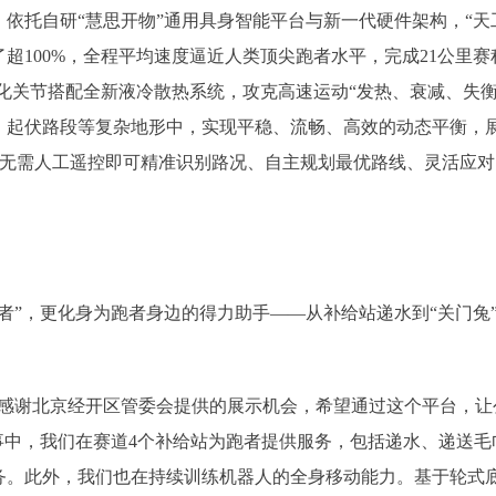
托自研“慧思开物”通用具身智能平台与新一代硬件架构，“天
超100%，全程平均速度逼近人类顶尖跑者水平，完成21公里
一体化关节搭配全新液冷散热系统，攻克高速运动“发热、衰减、失
、起伏路段等复杂地形中，实现平稳、流畅、高效的动态平衡，
，无需人工遥控即可精准识别路况、自主规划最优路线、灵活应对
，更化身为跑者身边的得力助手——从补给站递水到“关门兔”
谢北京经开区管委会提供的展示机会，希望通过这个平台，让
事中，我们在赛道4个补给站为跑者提供服务，包括递水、递送毛
务。此外，我们也在持续训练机器人的全身移动能力。基于轮式