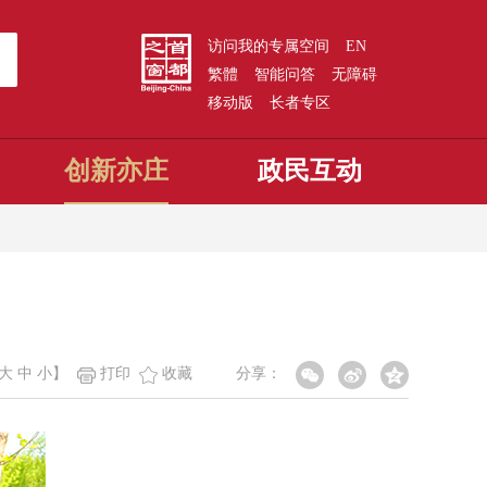
访问我的专属空间
EN
繁體
智能问答
无障碍
移动版
长者专区
创新亦庄
政民互动
大
中
小
】
打印
收藏
分享：