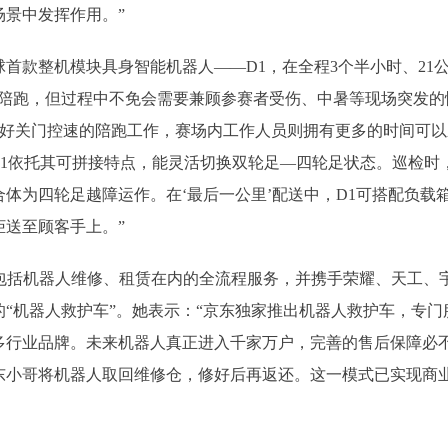
景中发挥作用。”
整机模块具身智能机器人——D1，在全程3个半小时、21公
陪跑，但过程中不免会需要兼顾参赛者受伤、中暑等现场突发的
做好关门控速的陪跑工作，赛场内工作人员则拥有更多的时间可
D1依托其可拼接特点，能灵活切换双轮足—四轮足状态。巡检时
体为四轮足越障运作。在‘最后一公里’配送中，D1可搭配负载箱
送至顾客手上。”
括机器人维修、租赁在内的全流程服务，并携手荣耀、天工、
“机器人救护车”。她表示：“京东独家推出机器人救护车，专
多行业品牌。未来机器人真正进入千家万户，完善的售后保障必
东小哥将机器人取回维修仓，修好后再返还。这一模式已实现商