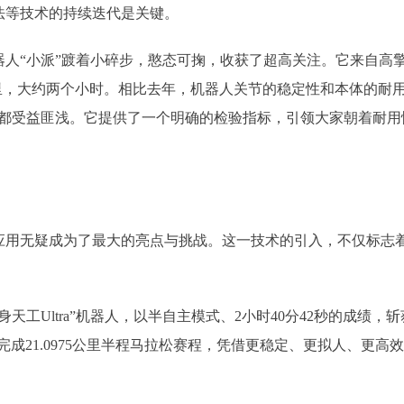
法等技术的持续迭代是关键。
人“小派”踱着小碎步，憨态可掬，收获了超高关注。它来自高擎
0公里，大约两个小时。相比去年，机器人关节的稳定性和本体的耐
业都受益匪浅。它提供了一个明确的检验指标，引领大家朝着耐用
无疑成为了最大的亮点与挑战。这一技术的引入，不仅标志着
Ultra”机器人，以半自主模式、2小时40分42秒的成绩
15分完成21.0975公里半程马拉松赛程，凭借更稳定、更拟人、