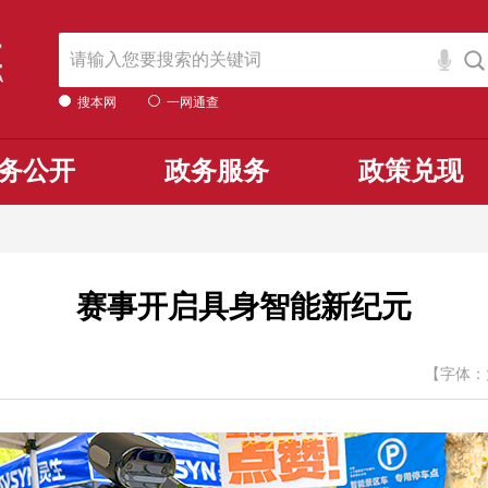
搜本网
一网通查
务公开
政务服务
政策兑现
赛事开启具身智能新纪元
【字体：